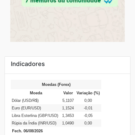
Indicadores
Moedas (Forex)
Moeda
Valor
Variação (%)
Dólar (USD/R$)
5,1107
0,00
Euro (EUR/USD)
1,1524
-0,01
Libra Esterlina (GBP/USD)
1,3453
-0,05
Rúpia da Índia (INR/USD)
1,0490
0,00
Fech. 06/08/2026