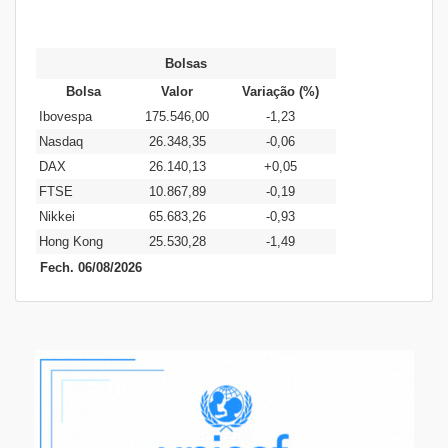
Bolsas
Bolsa
Valor
Variação (%)
Ibovespa
175.546,00
-1,23
Nasdaq
26.348,35
-0,06
DAX
26.140,13
+0,05
FTSE
10.867,89
-0,19
Nikkei
65.683,26
-0,93
Hong Kong
25.530,28
-1,49
Fech. 06/08/2026