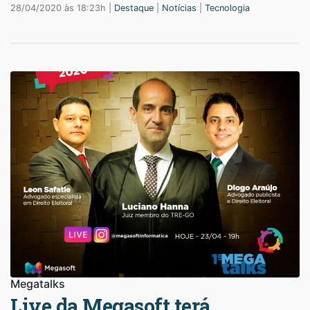
28/04/2020 às 18:23h |
Destaque
|
Notícias
|
Tecnologia
Megatalks
Live da Megasoft terá