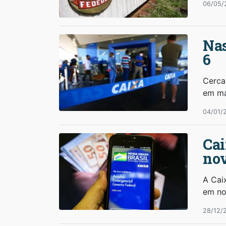
06/05/
Nas
6
Cerca
em ma
04/01/
Cai
no
A Cai
em no
28/12/