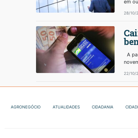
em ou
28/10/
Cai
ben
A par
novem
22/10/
AGRONEGÓCIO
ATUALIDADES
CIDADANIA
CIDAD