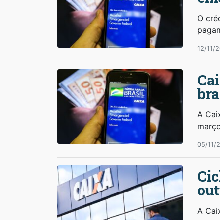
O créd
paga
12/11/2
Cai
bra
A Caix
març
05/11/
Cic
out
A Cai