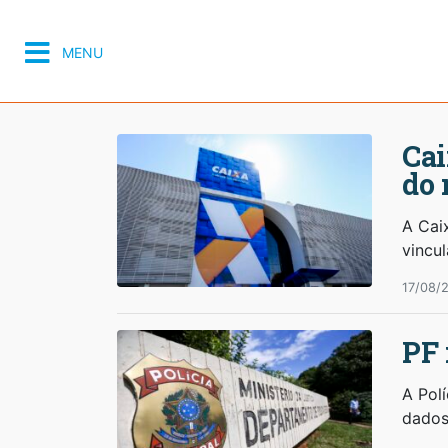
MENU
Cai
do
A Cai
vincu
17/08/
PF 
A Pol
dados