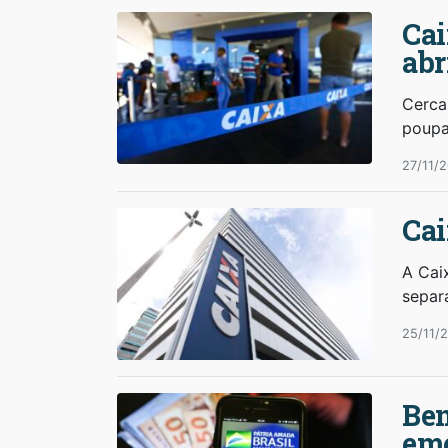
Cai
abr
Cerca
poup
27/11/
Cai
A Cai
separ
25/11/2
Ben
eme