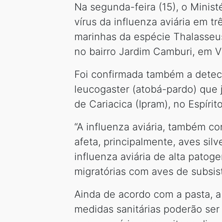
Na segunda-feira (15), o Minist
vírus da influenza aviária em tr
marinhas da espécie Thalasseus
no bairro Jardim Camburi, em Vi
Foi confirmada também a detecç
leucogaster (atobá-pardo) que 
de Cariacica (Ipram), no Espírit
“A influenza aviária, também c
afeta, principalmente, aves si
influenza aviária de alta patog
migratórias com aves de subsist
Ainda de acordo com a pasta, a
medidas sanitárias poderão ser