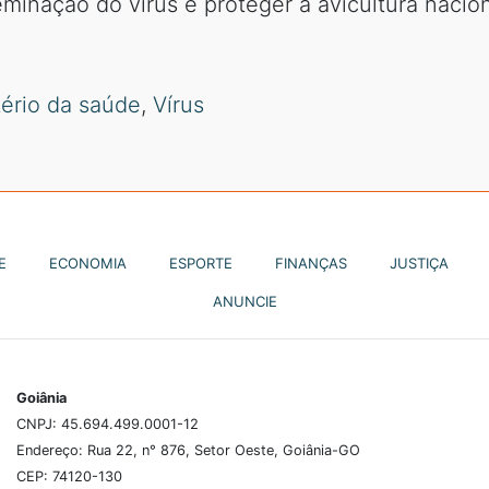
eminação do vírus e proteger a avicultura nacion
tério da saúde
,
Vírus
E
ECONOMIA
ESPORTE
FINANÇAS
JUSTIÇA
ANUNCIE
Goiânia
CNPJ: 45.694.499.0001-12
Endereço: Rua 22, n° 876, Setor Oeste, Goiânia-GO
CEP: 74120-130