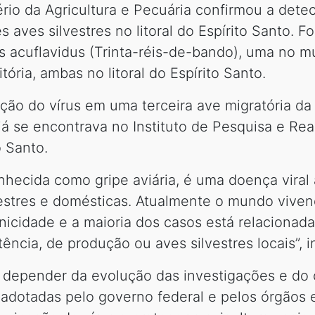
ério da Agricultura e Pecuária confirmou a det
ês aves silvestres no litoral do Espírito Santo.
 acuflavidus (Trinta-réis-de-bando), uma no mu
tória, ambas no litoral do Espírito Santo.
ão do vírus em uma terceira ave migratória da
já se encontrava no Instituto de Pesquisa e Rea
o Santo.
onhecida como gripe aviária, é uma doença vira
lvestres e domésticas. Atualmente o mundo vive
enicidade e a maioria dos casos está relacionada
ência, de produção ou aves silvestres locais”, i
 depender da evolução das investigações e do 
 adotadas pelo governo federal e pelos órgãos 