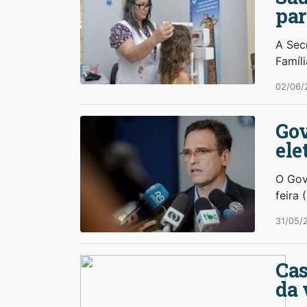
par
A Sec
Famíl
02/06/
Gov
ele
O Gov
feira 
31/05/
Cas
da 