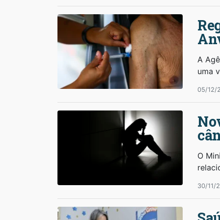
Reg
An
A Agên
uma v
05/12/
Nov
cân
O Mini
relaci
30/11/
Saú