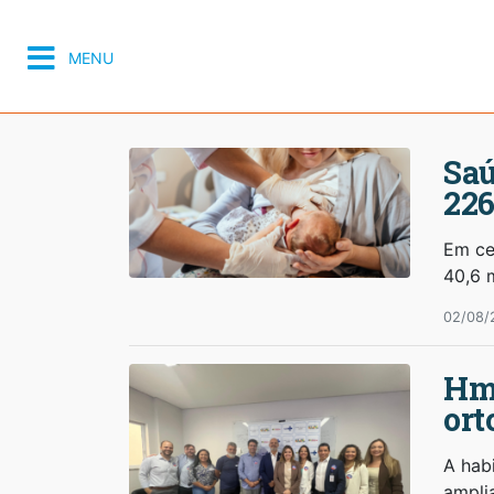
MENU
Saú
226
Em ce
40,6 
02/08/
Hma
ort
A hab
ampli