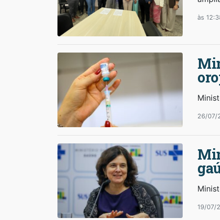
às 12:3
Min
or
Minis
26/07/
Min
ga
Minis
19/07/