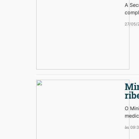
A Sec
compl
27/05/
Min
rib
O Mini
medic
às 09: