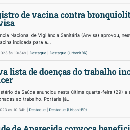
istro de vacina contra bronquioli
visa
cia Nacional de Vigilância Sanitária (Anvisa) aprovou, nest
acina indicada para a…
2023 às 10:34h |
Destaque
|
Destaque (UrbanitBR)
a lista de doenças do trabalho inc
cer
stério da Saúde anunciou nesta última quarta-feira (29) a 
onadas ao trabalho. Portaria já…
2023 às 10:34h |
Destaque
|
Destaque (UrbanitBR)
de de Aparecida convoca benefici