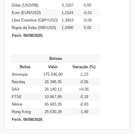
Dólar (USD/R$)
5,1107
0,00
Euro (EUR/USD)
1,1524
-0,01
Libra Esterlina (GBP/USD)
1,3453
-0,05
Rúpia da Índia (INR/USD)
1,0490
0,00
Fech. 06/08/2026
Bolsas
Bolsa
Valor
Variação (%)
Ibovespa
175.546,00
-1,23
Nasdaq
26.348,35
-0,06
DAX
26.140,13
+0,05
FTSE
10.867,89
-0,19
Nikkei
65.683,26
-0,93
Hong Kong
25.530,28
-1,49
Fech. 06/08/2026