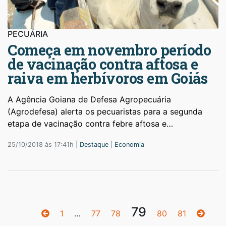
PECUÁRIA
Começa em novembro período
de vacinação contra aftosa e
raiva em herbívoros em Goiás
A Agência Goiana de Defesa Agropecuária
(Agrodefesa) alerta os pecuaristas para a segunda
etapa de vacinação contra febre aftosa e…
25/10/2018 às 17:41h |
Destaque
|
Economia
79
1
…
77
78
80
81