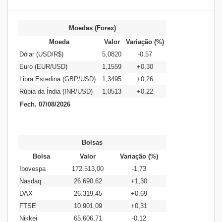
Moedas (Forex)
Moeda
Valor
Variação (%)
Dólar (USD/R$)
5,0820
-0,57
Euro (EUR/USD)
1,1559
+0,30
Libra Esterlina (GBP/USD)
1,3495
+0,26
Rúpia da Índia (INR/USD)
1,0513
+0,22
Fech. 07/08/2026
Bolsas
Bolsa
Valor
Variação (%)
Ibovespa
172.513,00
-1,73
Nasdaq
26.690,62
+1,30
DAX
26.319,45
+0,69
FTSE
10.901,09
+0,31
Nikkei
65.606,71
-0,12