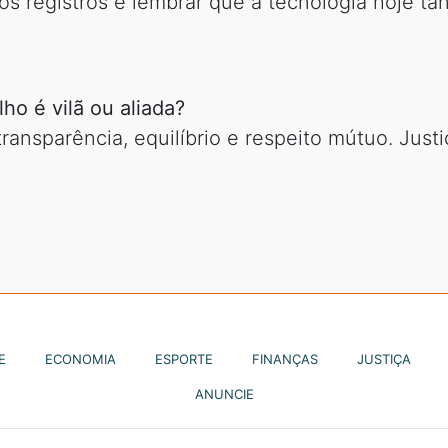
os registros e lembrar que a tecnologia hoje ta
lho é vilã ou aliada?
ransparência, equilíbrio e respeito mútuo. Jus
E
ECONOMIA
ESPORTE
FINANÇAS
JUSTIÇA
ANUNCIE