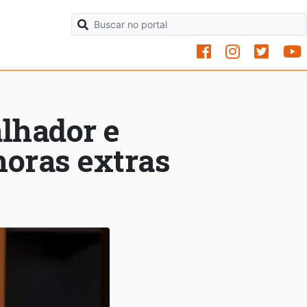
alhador e
oras extras