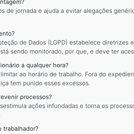
vantagem?
os de jornada e ajuda a evitar alegações genéri
ento?
oteção de Dados (LGPD) estabelece diretrizes e
está sendo monitorado, por que, e deve ter ace
ionário a qualquer hora?
imitar ao horário de trabalho. Fora do expedie
tiça tem punido esses excessos.
revenir processos?
estimula ações infundadas e torna os processos
.
 trabalhador?