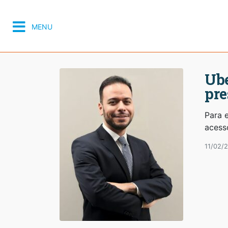
MENU
Ube
pre
Para e
acess
11/02/