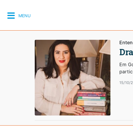
MENU
Enten
Dra
Em Go
parti
15/10/