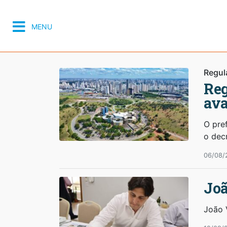
MENU
Regul
Reg
ava
O pref
o dec
06/08/
Joã
João 