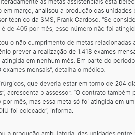
teradamente as metas assistenciais esta belec
o em março, analisou a produção das unidades 
sor técnico da SMS, Frank Cardoso. “Se consid
e é de 405 por mês, esse número não foi atingi
tou o não cumprimento de metas relacionadas
ênio prever a realização de 1.418 exames mensa
i atingida em nenhum mês. Em parte do período
0 exames mensais”, detalha o médico.
irúrgicos, que deveria estar em torno de 204 di
”, acrescenta o assessor. “O contrato também 
Us) por mês, mas essa meta só foi atingida em u
U foi colocado”, informa.
ou a produção ambulatorial das unidades entre