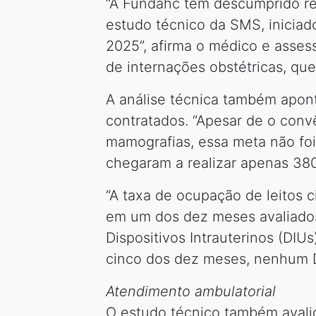
“A Fundahc tem descumprido rei
estudo técnico da SMS, iniciad
2025”, afirma o médico e asses
de internações obstétricas, qu
A análise técnica também apon
contratados. “Apesar de o conv
mamografias, essa meta não fo
chegaram a realizar apenas 38
“A taxa de ocupação de leitos c
em um dos dez meses avaliados
Dispositivos Intrauterinos (DI
cinco dos dez meses, nenhum DI
Atendimento ambulatorial
O estudo técnico também avali