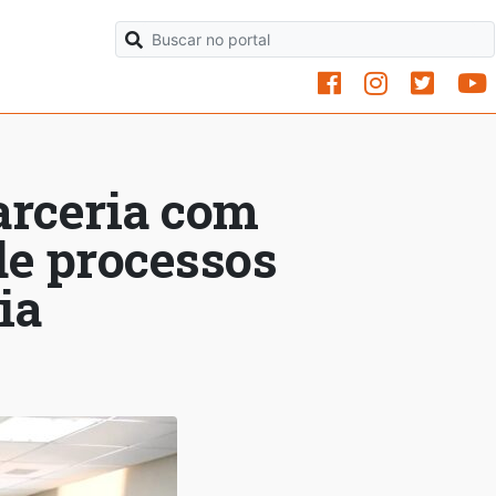
arceria com
de processos
ia