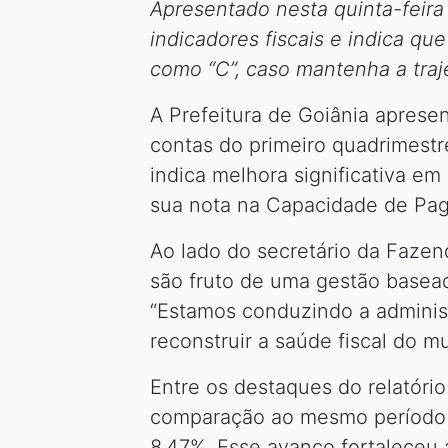
Apresentado nesta quinta-feira
indicadores fiscais e indica q
como “C”, caso mantenha a traje
A Prefeitura de Goiânia apresen
contas do primeiro quadrimestre
indica melhora significativa em
sua nota na Capacidade de Paga
Ao lado do secretário da Fazend
são fruto de uma gestão basead
“Estamos conduzindo a adminis
reconstruir a saúde fiscal do m
Entre os destaques do relatóri
comparação ao mesmo período d
8,47%. Esse avanço fortaleceu 