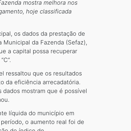
 Fazenda mostra melhora nos
gamento, hoje classificada
cipal, os dados da prestação de
ia Municipal da Fazenda (Sefaz),
que a capital possa recuperar
“C”.
el ressaltou que os resultados
 da eficiência arrecadatória.
s dados mostram que é possível
mou.
nte líquida do município em
eríodo, o aumento real foi de
ção do índice de