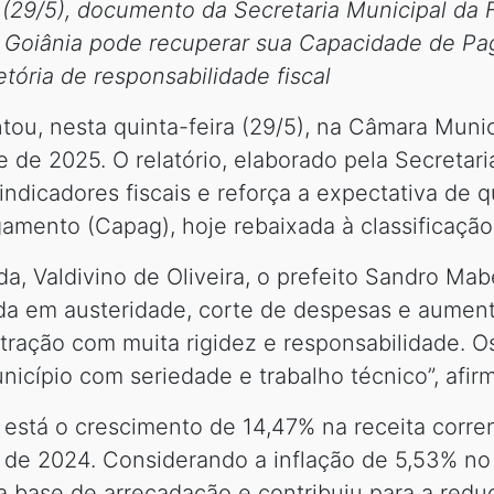
 (29/5), documento da Secretaria Municipal da
ue Goiânia pode recuperar sua Capacidade de Pa
tória de responsabilidade fiscal
tou, nesta quinta-feira (29/5), na Câmara Muni
 de 2025. O relatório, elaborado pela Secretar
 indicadores fiscais e reforça a expectativa de 
mento (Capag), hoje rebaixada à classificação 
a, Valdivino de Oliveira, o prefeito Sandro Mab
a em austeridade, corte de despesas e aumento
tração com muita rigidez e responsabilidade. O
unicípio com seriedade e trabalho técnico”, afir
o está o crescimento de 14,47% na receita corre
e 2024. Considerando a inflação de 5,53% no p
a base de arrecadação e contribuiu para a redu