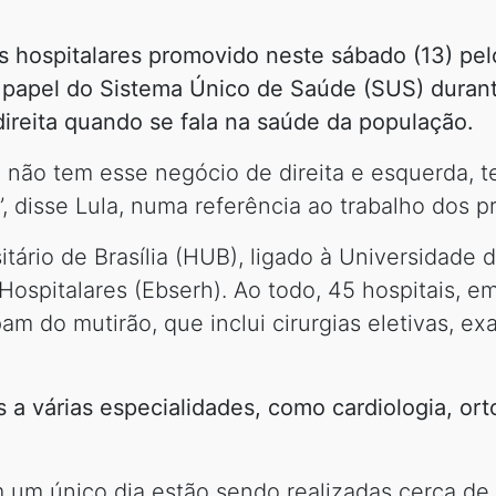
 hospitalares promovido neste sábado (13) pelo
o papel do Sistema Único de Saúde (SUS) duran
ireita quando se fala na saúde da população.
ê não tem esse negócio de direita e esquerda,
, disse Lula, numa referência ao trabalho dos p
tário de Brasília (HUB), ligado à Universidade d
Hospitalares (Ebserh). Ao todo, 45 hospitais, e
pam do mutirão, que inclui cirurgias eletivas, 
 a várias especialidades, como cardiologia, ort
m único dia estão sendo realizadas cerca de 2 