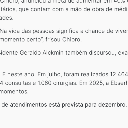
r Chioro, anunciou a meta de aumentar em 40% 
sitários, que contam com a mão de obra de méd
ades.
 Na vida das pessoas significa a chance de viv
 momento certo”, frisou Chioro.
esidente Geraldo Alckmin também discursou, ex
 E neste ano. Em julho, foram realizados 12.4
4 consultas e 1.060 cirurgias. Em 2025, a Ebser
 momentos.
 de atendimentos está prevista para dezembro.