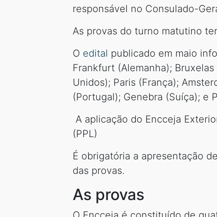
responsável no Consulado-Geral
As provas do turno matutino ter
O
edital
publicado em maio info
Frankfurt (Alemanha); Bruxelas
Unidos); Paris (França); Amster
(Portugal); Genebra (Suíça); e 
A aplicação do Encceja Exterio
(PPL)
É obrigatória a apresentação de
das provas.
As provas
O Encceja é constituído de qua