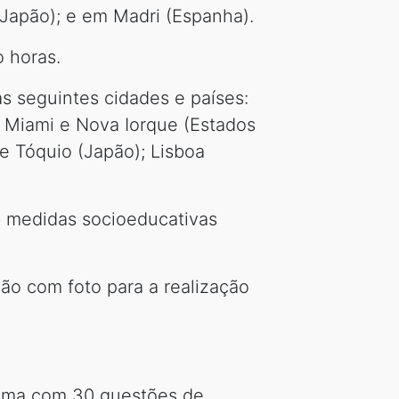
Japão); e em Madri (Espanha).
o horas.
s seguintes cidades e países:
, Miami e Nova Iorque (Estados
 e Tóquio (Japão); Lisboa
b medidas socioeducativas
ção com foto para a realização
a uma com 30 questões de