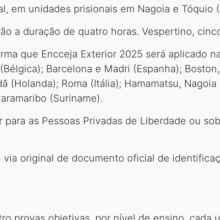
, em unidades prisionais em Nagoia e Tóquio (
ão a duração de quatro horas. Vespertino, cinc
rma que Encceja Exterior 2025 será aplicado na
 (Bélgica); Barcelona e Madri (Espanha); Boston
dã (Holanda); Roma (Itália); Hamamatsu, Nagoia
Paramaribo (Suriname).
r para as Pessoas Privadas de Liberdade ou so
 via original de documento oficial de identifica
tro provas objetivas, por nível de ensino, cad