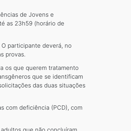
tências de Jovens e
até as 23h59 (horário de
. O participante deverá, no
s provas.
ra os que querem tratamento
transgêneros que se identificam
olicitações das duas situações
as com deficiência (PCD), com
e adultos que não concluíram