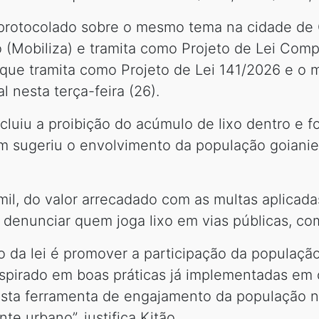
i protocolado sobre o mesmo tema na cidade de 
o (Mobiliza) e tramita como Projeto de Lei Co
 que tramita como Projeto de Lei 141/2026 e o m
 nesta terça-feira (26).
cluiu a proibição do acúmulo de lixo dentro e 
m sugeriu o envolvimento da população goiani
il, do valor arrecadado com as multas aplicadas
e denunciar quem joga lixo em vias públicas, c
o da lei é promover a participação da populaç
 inspirado em boas práticas já implementadas em
desta ferramenta de engajamento da população n
e urbano”, justifica Kitão.