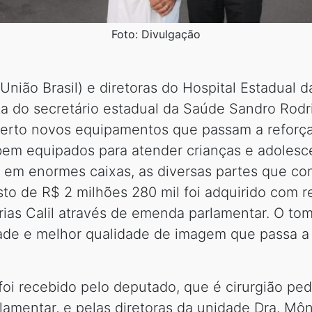
Foto: Divulgação
(União Brasil) e diretoras do Hospital Estadual
ta do secretário estadual da Saúde Sandro Rodri
erto novos equipamentos que passam a reforçar
m equipados para atender crianças e adolescen
s em enormes caixas, as diversas partes que
sto de R$ 2 milhões 280 mil foi adquirido com r
ias Calil através de emenda parlamentar. O to
de e melhor qualidade de imagem que passa a f
oi recebido pelo deputado, que é cirurgião ped
amentar, e pelas diretoras da unidade Dra. Môn