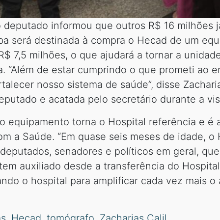
, o deputado informou que outros R$ 16 milhões 
erba será destinada à compra o Hecad de um eq
$ 7,5 milhões, o que ajudará a tornar a unida
a. “Além de estar cumprindo o que prometi ao ent
talecer nosso sistema de saúde”, disse Zachari
eputado e acatada pelo secretário durante a visi
 o equipamento torna o Hospital referência e é
om a Saúde. “Em quase seis meses de idade, o 
deputados, senadores e políticos em geral, que 
 tem auxiliado desde a transferência do Hospita
ndo o hospital para amplificar cada vez mais 
ás
,
Hecad
,
tomógrafo
,
Zacharias Calil