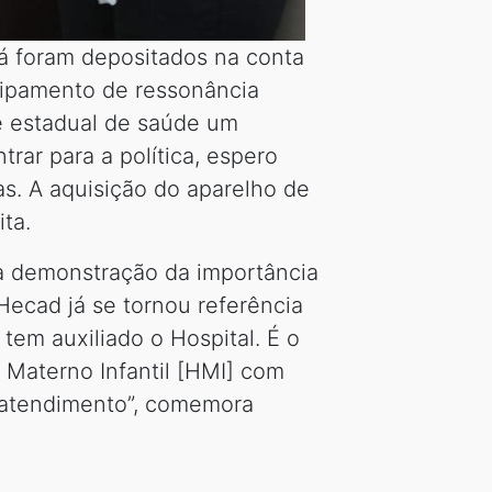
já foram depositados na conta
uipamento de ressonância
de estadual de saúde um
rar para a política, espero
as. A aquisição do aparelho de
ta.
 a demonstração da importância
Hecad já se tornou referência
tem auxiliado o Hospital. É o
l Materno Infantil [HMI] com
o atendimento”, comemora