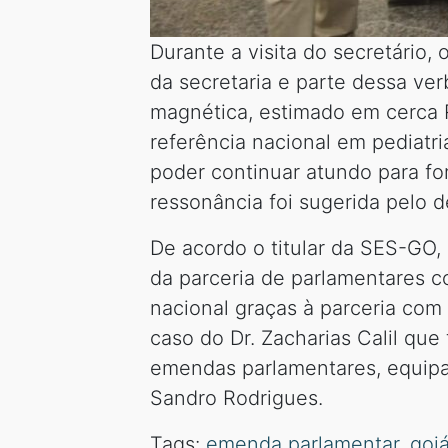
Durante a visita do secretário
da secretaria e parte dessa v
magnética, estimado em cerca R
referência nacional em pediatri
poder continuar atundo para for
ressonância foi sugerida pelo d
De acordo o titular da SES-GO,
da parceria de parlamentares c
nacional graças à parceria com 
caso do Dr. Zacharias Calil que
emendas parlamentares, equipa
Sandro Rodrigues.
Tags:
emenda parlamentar
,
goi