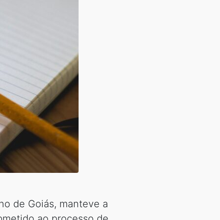
rno de Goiás, manteve a
ubmetido ao processo de