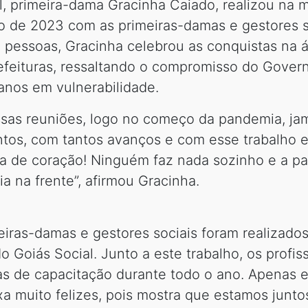
, primeira-dama Gracinha Caiado, realizou na 
no de 2023 com as primeiras-damas e gestores s
0 pessoas, Gracinha celebrou as conquistas na á
efeituras, ressaltando o compromisso do Gover
anos em vulnerabilidade.
as reuniões, logo no começo da pandemia, jam
untos, com tantos avanços e com esse trabalho
ada de coração! Ninguém faz nada sozinho e a p
a na frente”, afirmou Gracinha.
eiras-damas e gestores sociais foram realizad
o Goiás Social. Junto a este trabalho, os profi
nas de capacitação durante todo o ano. Apenas
eixa muito felizes, pois mostra que estamos jun