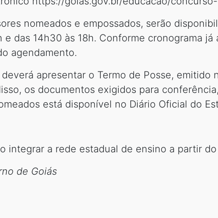
rônico https://goias.gov.br/educacao/concurso-
ores nomeados e empossados, serão disponibili
2h e das 14h30 às 18h. Conforme cronograma já 
 do agendamento.
l deverá apresentar o Termo de Posse, emitido 
disso, os documentos exigidos para conferência
 nomeados está disponível no Diário Oficial do E
 integrar a rede estadual de ensino a partir do
rno de Goiás