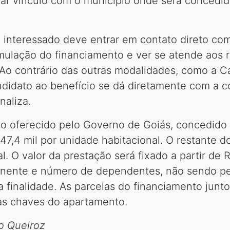
ar vínculo com o município onde será concedid
 o interessado deve entrar em contato direto co
mulação do financiamento e ver se atende aos re
. “Ao contrário das outras modalidades, como a 
ndidato ao benefício se dá diretamente com a c
naliza.
io oferecido pelo Governo de Goiás, concedido
7,4 mil por unidade habitacional. O restante do
l. O valor da prestação será fixado a partir de
oponente e número de dependentes, não sendo 
 finalidade. As parcelas do financiamento jun
as chaves do apartamento.
io Queiroz