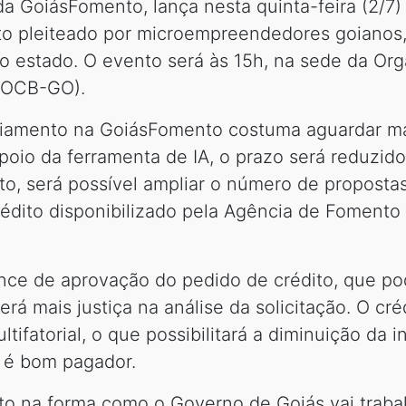
 GoiásFomento, lança nesta quinta-feira (2/7) a Z
ito pleiteado por microempreendedores goianos
o o estado. O evento será às 15h, na sede da O
 (OCB-GO).
ciamento na GoiásFomento costuma aguardar m
oio da ferramenta de IA, o prazo será reduzid
o, será possível ampliar o número de propostas
édito disponibilizado pela Agência de Fomento 
nce de aprovação do pedido de crédito, que pod
rá mais justiça na análise da solicitação. O cr
ifatorial, o que possibilitará a diminuição da i
 é bom pagador.
lto na forma como o Governo de Goiás vai traba