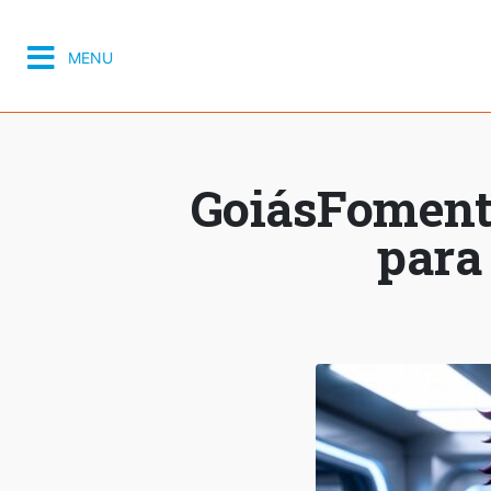
MENU
GoiásFomento 
para