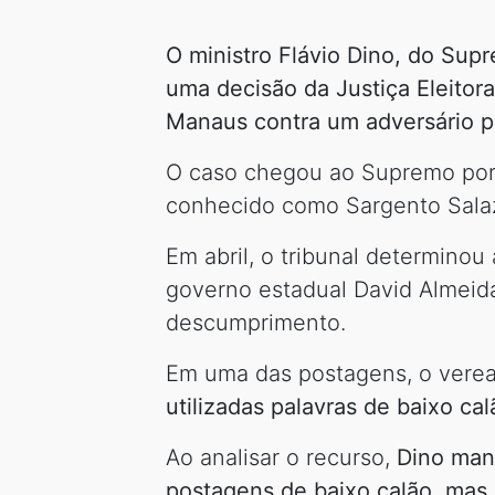
O ministro Flávio Dino, do Sup
uma decisão da Justiça Eleito
Manaus contra um adversário po
O caso chegou ao Supremo por m
conhecido como Sargento Salaza
Em abril, o tribunal determino
governo estadual David Almeid
descumprimento.
Em uma das postagens, o verea
utilizadas palavras de baixo cal
Ao analisar o recurso,
Dino man
postagens de baixo calão, mas d