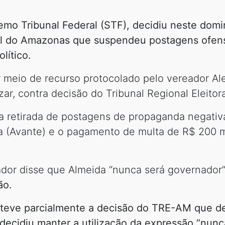
remo Tribunal Federal (STF), decidiu neste dom
ral do Amazonas que suspendeu postagens ofen
lítico.
eio de recurso protocolado pelo vereador Alex
r, contra decisão do Tribunal Regional Eleitora
u a retirada de postagens de propaganda negativ
a (Avante) e o pagamento de multa de R$ 200 m
dor disse que Almeida “nunca será governador”
ão.
teve parcialmente a decisão do TRE-AM que de
ecidiu manter a utilização da expressão “nunca 