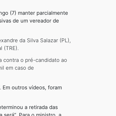
ingo (7) manter parcialmente
sivas de um vereador de
andre da Silva Salazar (PL),
l (TRE).
a contra o pré-candidato ao
il em caso de
.
Em outros vídeos, foram
terminou a retirada das
será”. Para o ministro, a