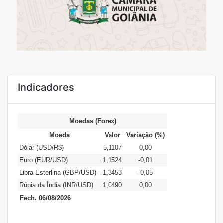
Indicadores
Moedas (Forex)
Moeda
Valor
Variação (%)
Dólar (USD/R$)
5,1107
0,00
Euro (EUR/USD)
1,1524
-0,01
Libra Esterlina (GBP/USD)
1,3453
-0,05
Rúpia da Índia (INR/USD)
1,0490
0,00
Fech. 06/08/2026