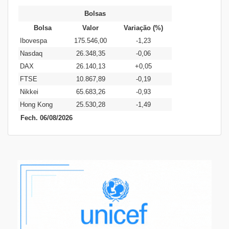
Bolsas
Bolsa
Valor
Variação (%)
Ibovespa
175.546,00
-1,23
Nasdaq
26.348,35
-0,06
DAX
26.140,13
+0,05
FTSE
10.867,89
-0,19
Nikkei
65.683,26
-0,93
Hong Kong
25.530,28
-1,49
Fech. 06/08/2026