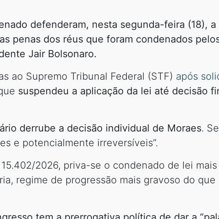
ado defenderam, nesta segunda-feira (18), a v
s penas dos réus que foram condenados pelos a
dente Jair Bolsonaro.
as ao Supremo Tribunal Federal (STF)
após soli
 que
suspendeu a aplicação da lei até decisão fi
rio derrube a decisão individual de Moraes
. S
s e potencialmente irreversíveis”.
nº 15.402/2026, priva-se o condenado de lei mai
sória, regime de progressão mais gravoso do que
esso tem a prerrogativa política de dar a “pala