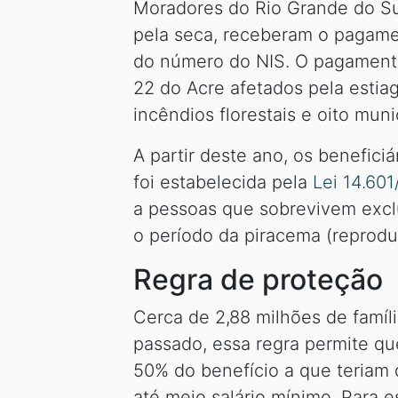
Moradores do Rio Grande do Sul
pela seca, receberam o pagamen
do número do NIS. O pagament
22 do Acre afetados pela estia
incêndios florestais e oito mun
A partir deste ano, os benefic
foi estabelecida pela
Lei 14.60
a pessoas que sobrevivem excl
o período da piracema (reprodu
Regra de proteção
Cerca de 2,88 milhões de famíl
passado, essa regra permite q
50% do benefício a que teriam 
até meio salário mínimo. Para e