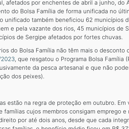
, afetados por enchentes de abril a junho, do
to do Bolsa Família de forma unificada no últ
o unificado também beneficiou 62 municípios 
gem e pela vazante dos rios, 45 municípios de S
icípios de Sergipe afetados por fortes chuvas.
iários do Bolsa Família não têm mais o descont
1/2023
, que resgatou o Programa Bolsa Família 
usivamente da pesca artesanal e que não podem
ção dos peixes).
ias estão na regra de proteção em outubro. Em
ue famílias cujos membros consigam emprego 
direito por até dois anos, desde que cada integ
ssas famílias, o benefício médio ficou em R$ 37