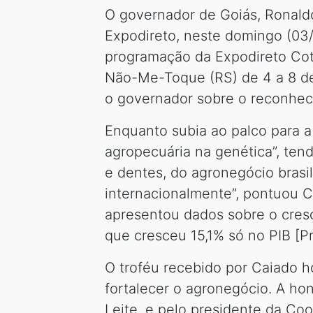
O governador de Goiás, Ronaldo
Expodireto, neste domingo (03/
programação da Expodireto Cotr
Não-Me-Toque (RS) de 4 a 8 de 
o governador sobre o reconhec
Enquanto subia ao palco para a
agropecuária na genética”, ten
e dentes, do agronegócio brasil
internacionalmente”, pontuou C
apresentou dados sobre o cresc
que cresceu 15,1% só no PIB [Pr
O troféu recebido por Caiado h
fortalecer o agronegócio. A ho
Leite, e pelo presidente da Coo