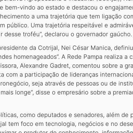
re bem-vindo ao estado e destacou o engajam
cohecimento a uma trajetória que tem ligação c
público. Uma trajetória respeitável e admiráv
ir desse troféu”, declarou o governador gaúcho.
 presidente da Cotrijal, Nei César Manica, defin
andes homenageados”. A Rede Pampa realiza a c
issora, Alexandre Gadret, comentou sobre a gr
a com a participação de lideranças internacio
onegócio, seja através de pessoas ou de instit
ais longe”, disse o empresário sobre a premia
líticas, como deputados e senadores, além de 
ijal tem foco em tecnologia, negócios e no de
proximar o produtor do conhecimento, informaçõ