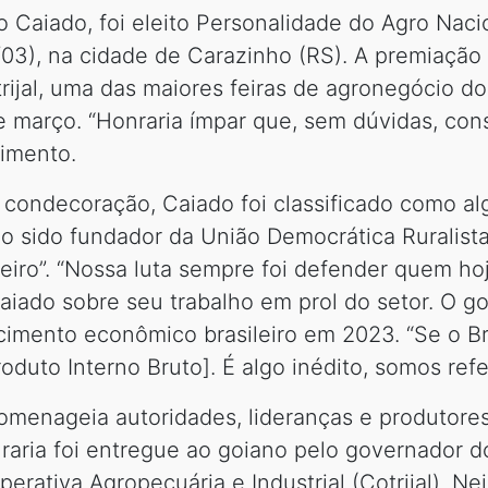
 Caiado, foi eleito Personalidade do Agro Nacio
03), na cidade de Carazinho (RS). A premiação 
ijal, uma das maiores feiras de agronegócio d
março. “Honraria ímpar que, sem dúvidas, const
imento.
 condecoração, Caiado foi classificado como al
do sido fundador da União Democrática Ruralist
eiro”. “Nossa luta sempre foi defender quem ho
aiado sobre seu trabalho em prol do setor. O 
imento econômico brasileiro em 2023. “Se o Bras
oduto Interno Bruto]. É algo inédito, somos re
omenageia autoridades, lideranças e produtore
nraria foi entregue ao goiano pelo governador 
perativa Agropecuária e Industrial (Cotrijal), N