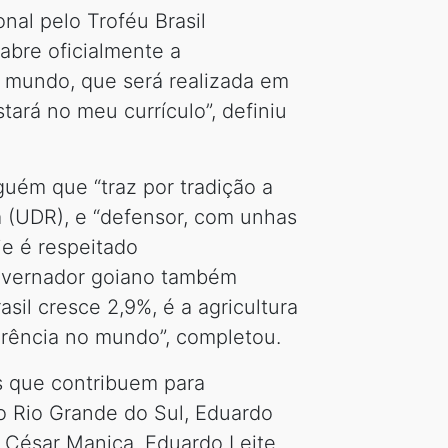
nal pelo Troféu Brasil
abre oficialmente a
o mundo, que será realizada em
ará no meu currículo”, definiu
guém que “traz por tradição a
a (UDR), e “defensor, com unhas
je é respeitado
governador goiano também
il cresce 2,9%, é a agricultura
ferência no mundo”, completou.
s que contribuem para
do Rio Grande do Sul, Eduardo
ei César Manica. Eduardo Leite