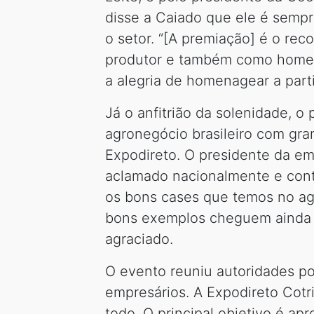
disse a Caiado que ele é semp
o setor. “[A premiação] é o re
produtor e também como homem 
a alegria de homenagear a part
Já o anfitrião da solenidade, o
agronegócio brasileiro com gr
Expodireto. O presidente da em
aclamado nacionalmente e cont
os bons cases que temos no agr
bons exemplos cheguem ainda m
agraciado.
O evento reuniu autoridades po
empresários. A Expodireto Cotr
todo. O principal objetivo é a