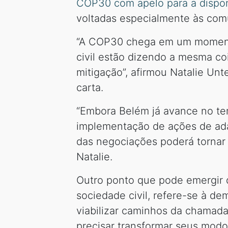
COP30 com apelo para a dispon
voltadas especialmente às comu
“A COP30 chega em um momento 
civil estão dizendo a mesma c
mitigação”, afirmou Natalie Unt
carta.
“Embora Belém já avance no te
implementação de ações de ada
das negociações poderá tornar 
Natalie.
Outro ponto que pode emergir 
sociedade civil, refere-se à d
viabilizar caminhos da chamada
precisar transformar seus modo