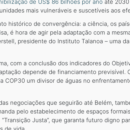
ibilização de US$ 86 bilhões por ano
até 2030
nidades mais vulneráveis e suscetíveis aos ef
histórico de convergência: a ciência, os país
oisa, é hora de agir pela adaptação com a mesm
erstell, presidente do Instituto Talanoa – uma d
ma, com a conclusão dos indicadores do Objeti
ptação depende de financiamento previsível. 
a COP30 um divisor de águas no enfrentamento d
das negociações que seguirão até Belém, també
emanda pelo estabelecimento de espaços formais
 “Transição Justa”, que garanta futuro digno 
s de vida.