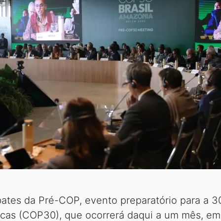
bates da Pré-COP, evento preparatório para a 
cas (COP30), que ocorrerá daqui a um mês, e