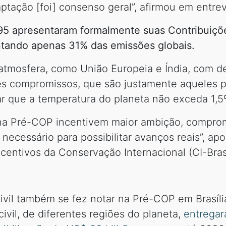
ptação [foi] consenso geral”, afirmou em entrevis
95 apresentaram formalmente suas Contribuiç
tando apenas 31% das emissões globais.
atmosfera, como União Europeia e Índia, com d
es compromissos, que são justamente aqueles 
rar que a temperatura do planeta não exceda 1,
 na Pré-COP incentivem maior ambição, comprom
necessário para possibilitar avanços reais”, ap
ncentivos da Conservação Internacional (CI-Brasi
ivil também se fez notar na Pré-COP em Brasíl
vil, de diferentes regiões do planeta,
entregar