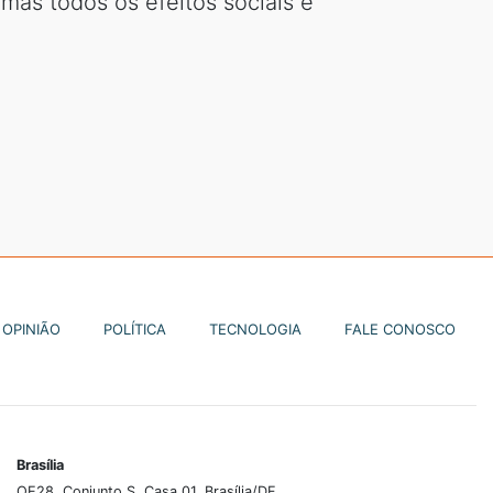
mas todos os efeitos sociais e
OPINIÃO
POLÍTICA
TECNOLOGIA
FALE CONOSCO
Brasília
QE28, Conjunto S, Casa 01, Brasília/DF