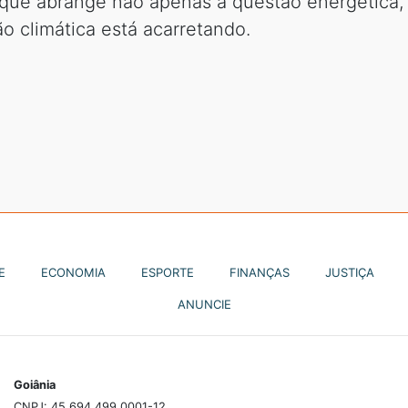
 que abrange não apenas a questão energética, 
 climática está acarretando.
E
ECONOMIA
ESPORTE
FINANÇAS
JUSTIÇA
ANUNCIE
Goiânia
CNPJ: 45.694.499.0001-12