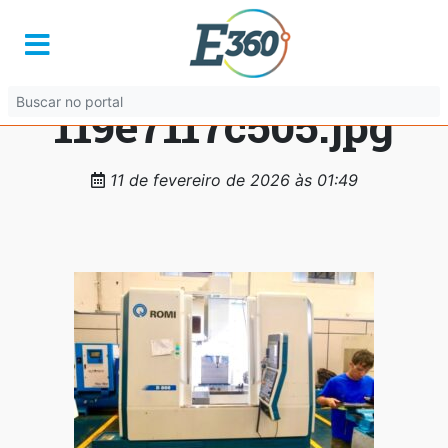
587d9fc4-6c43-
41b5-959d-
119e7117c505.jpg
11 de fevereiro de 2026 às 01:49