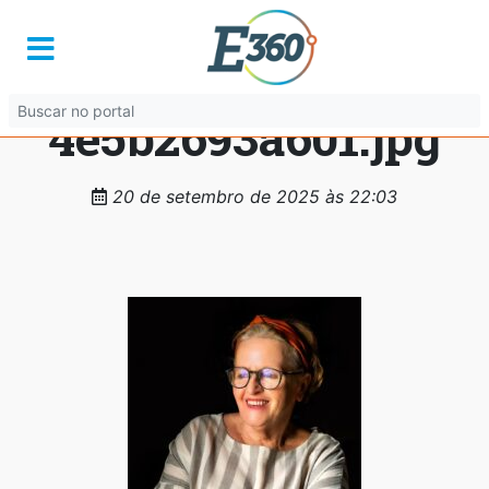
fa087e7e-a18c-4f41-
b01f-
4e5b2693a601.jpg
20 de setembro de 2025 às 22:03