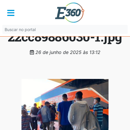
ed1337cd-3df0-
4833-b617-
22cc89886030-1.jpg
26 de junho de 2025 às 13:12