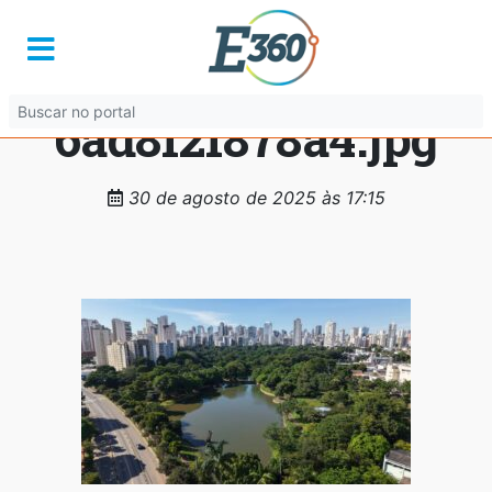
dda63c8e-33b8-
44b6-82e3-
6ad8f2f878a4.jpg
30 de agosto de 2025 às 17:15