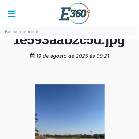
d497651b-c643-
40a9-8336-
1e593aab2c5d.jpg
19 de agosto de 2025 às 09:21