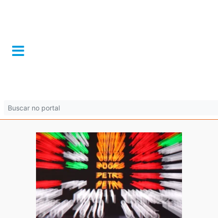
2021-10-
19t202053z_12116971
economy
7 de novembro de 2025 às 08:59