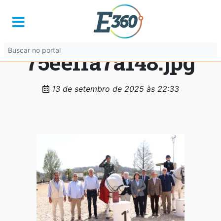
a72926f9-d76b-
4f78-ab38-
75eeffa7a148.jpg
13 de setembro de 2025 às 22:33