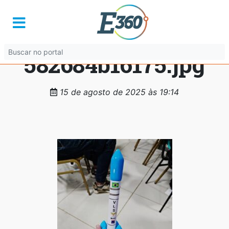
7a19f657-a160-
40da-bebe-
582684b16175.jpg
15 de agosto de 2025 às 19:14