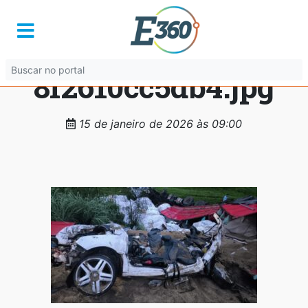
70116be4-4334-
467e-b213-
8f2610cc5db4.jpg
15 de janeiro de 2026 às 09:00