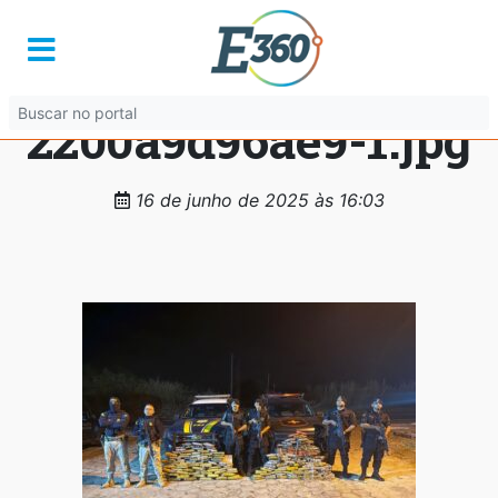
64f32b44-5b7e-
4246-b4e0-
2200a9d96ae9-1.jpg
16 de junho de 2025 às 16:03