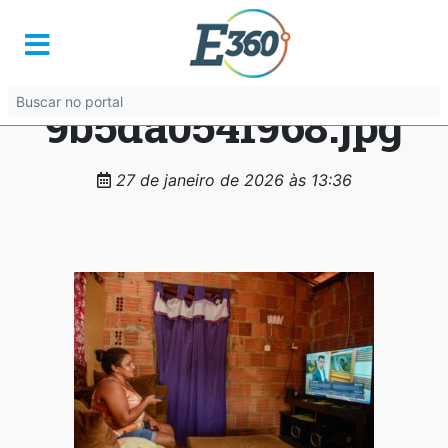
4b2c412c-245b-
48c6-a280-
9b5da054f968.jpg
27 de janeiro de 2026 às 13:36