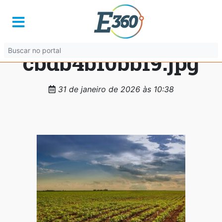
41cb5e01-eeff-44e0-
b2a7-
cbdb4bf0bbf9.jpg
31 de janeiro de 2026 às 10:38