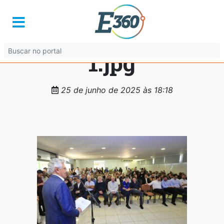
14371543-1419-46e3-
b62a-f1c4a2011d35-
1.jpg
25 de junho de 2025 às 18:18